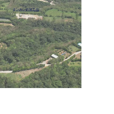
す。
​タンカン
の加工品