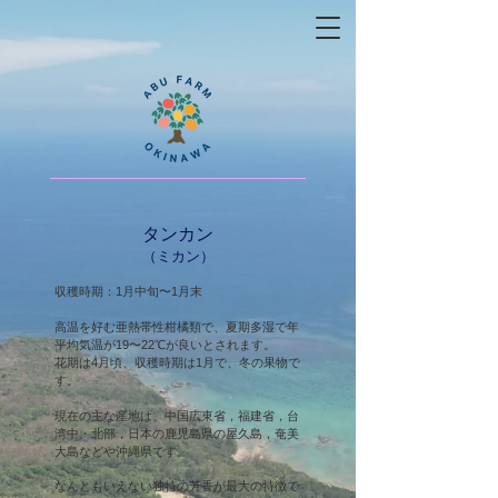
タンカン
（ミカン）
収穫時期：
1
月中旬〜1月末
高
温を好む亜
熱帯性柑橘類で、夏期多湿で年
平均気温が19〜22℃が良いとされます。
花期は4月頃、収穫時期は1月で、冬の果物で
す。
現在の主な産地は、中国広東省，福建省，台
湾中・北部，日本の鹿児島県の屋久島，奄美
大島などや沖縄県です。
なんともいえない独特の芳香が最大の特徴で